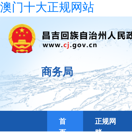
澳门十大正规网站
商务局
首
正规网