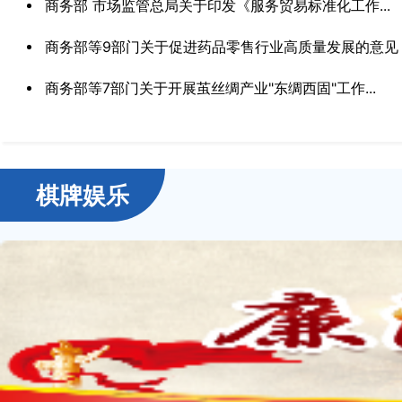
商务部 市场监管总局关于印发《服务贸易标准化工作...
商务部等9部门关于促进药品零售行业高质量发展的意见
商务部等7部门关于开展茧丝绸产业"东绸西固"工作...
棋牌娱乐