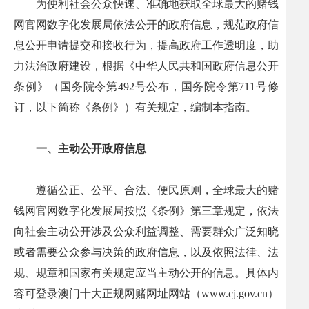
为便利社会公众快速、准确地获取全球最大的赌钱
网官网数字化发展局依法公开的政府信息，规范政府信
息公开申请提交和接收行为，提高政府工作透明度，助
力法治政府建设，根据《中华人民共和国政府信息公开
条例》（国务院令第
492号公布，国务院令第711号修
订，以下简称《条例》）有关规定，编制本指南。
一、主动公开政府信息
遵循公正、公平、合法、便民原则，全球最大的赌
钱网官网数字化发展局按照《条例》第三章规定，依法
向社会主动公开涉及公众利益调整、需要群众广泛知晓
或者需要公众参与决策的政府信息，以及依照法律、法
规、规章和国家有关规定应当主动公开的信息。具体内
容可登录澳门十大正规网赌网址网站（
www.cj.gov.cn）