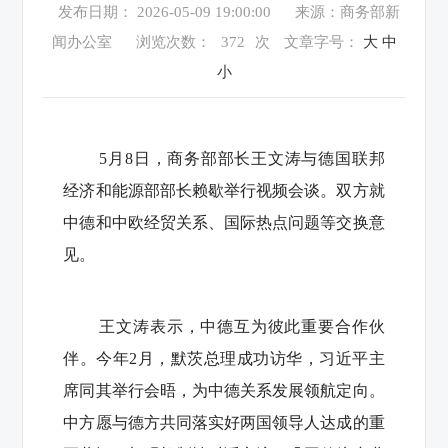
发布日期： 2026-05-09 19:00:00
来源：商务部新
闻办公室
浏览次数：
372
次
文章字号：
大
中
小
5月8日，商务部部长王文涛与德国联邦
经济和能源部部长赖歇举行视频会谈。双方就
中德和中欧经贸关系、国际热点问题等交换意
见。
王文涛表示，中德互为彼此重要合作伙
伴。今年2月，默茨总理成功访华，习近平主
席同其举行会晤，为中德关系发展领航定向。
中方愿与德方共同落实好两国领导人达成的重