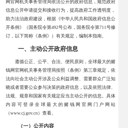
网官网机关事务管理局依法公开的政府信息，规范政府
信息公开申请提交和接收行为，提高政府工作透明度，
助力法治政府建设，根据《中华人民共和国政府信息公
开条例》（国务院令第492号公布，国务院令第711号修
订，以下简称《条例》）有关规定，编制本指南。
一、主动公开政府信息
遵循公正、公平、合法、便民原则，全球最大的赌
钱网官网机关事务管理局按照《条例》第三章规定，依
法向社会主动公开涉及公众利益调整、需要群众广泛知
晓或者需要公众参与决策的政府信息，以及依照法律、
法规、规章和国家有关规定应当主动公开的信息。具体
内容可登录全球最大的赌钱网官网门户网站
（www.cj.gov.cn）查看。
（一）公开内容