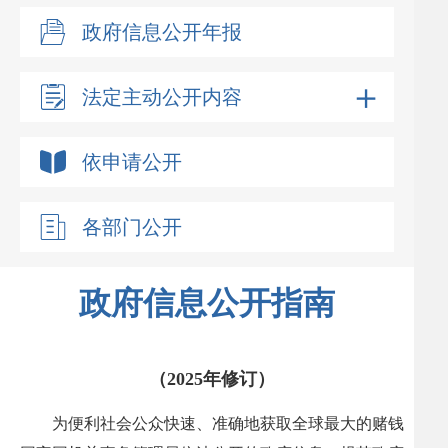
政府信息公开年报
法定主动公开内容
依申请公开
各部门公开
政府信息公开指南
（2025年修订）
为便利社会公众快速、准确地获取全球最大的赌钱