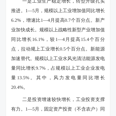
一是工业生产稳定增长，转型升级扎实
推进。1—5月，规模以上工业增加值同比增长
6.2%，增速比1—4月提高0.7个百分点。新产
业加快成长。规模以上战略性新型产业增加值
同比增长16.1%，较1—4月提高15.4个百分
点，拉动规上工业增长0.5个百分点。新能源
加速替代。规模以上工业水风光清洁能源发电
量同比增长9.7%，占规模以上工业企业发电
量13.5%。其中，风力发电量同比增长
20.4%。
二是投资增速较快增长，工业投资支撑
有力。1—5月，固定资产投资（不含农户）同