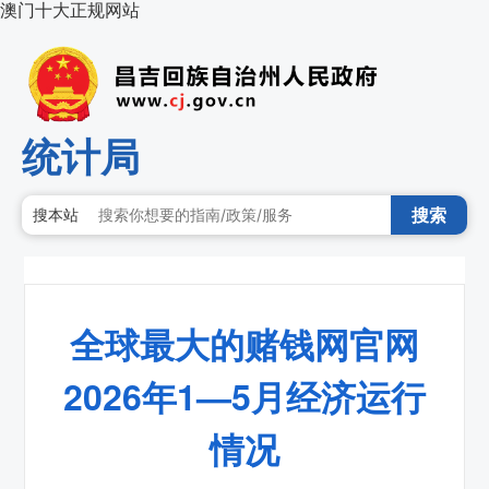
澳门十大正规网站
统计局
搜索
搜本站
全球最大的赌钱网官网
2026年1—5月经济运行
情况