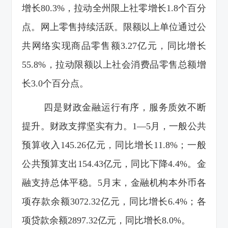
增长80.3%，拉动全州限上社零增长1.8个百分
点。网上零售持续活跃。限额以上单位通过公
共网络实现商品零售额3.27亿元，同比增长
55.8%，拉动限额以上社会消费品零售总额增
长3.0个百分点。
四是财政金融运行有序，服务质效不断
提升。财政支撑坚实有力。1—5月，一般公共
预算收入145.26亿元，同比增长11.8%；一般
公共预算支出154.43亿元，同比下降4.4%。金
融支持总体平稳。5月末，金融机构本外币各
项存款余额3072.32亿元，同比增长6.4%；各
项贷款余额2897.32亿元，同比增长8.0%。