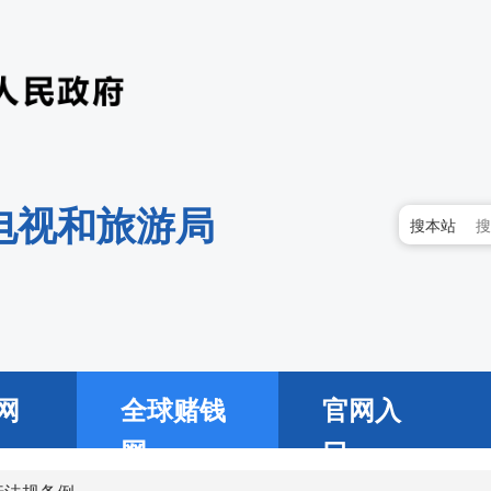
电视和旅游局
搜本站
网
全球赌钱
官网入
网
口