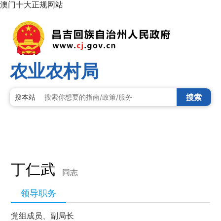
澳门十大正规网站
农业农村局
搜索
搜本站
丁仁武
同志
领导职务
党组成员、副局长