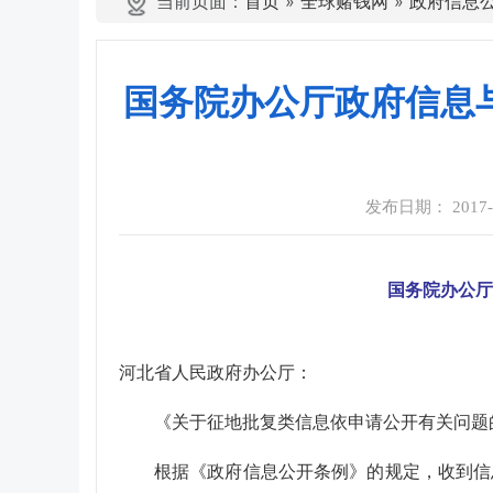
当前页面：
首页
»
全球赌钱网
»
政府信息
国务院办公厅政府信息
发布日期： 2017-10
国务院办公厅
河北省人民政府办公厅：
《关于征地批复类信息依申请公开有关问题
根据《政府信息公开条例》的规定，收到信