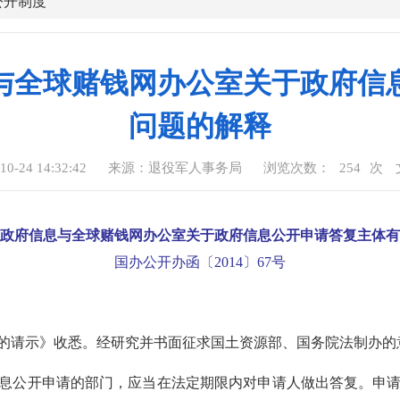
公开制度
与全球赌钱网办公室关于政府信
问题的解释
-24 14:32:42
来源：退役军人事务局
浏览次数：
254
次
政府信息与全球赌钱网办公室关于政府信息公开申请答复主体有
国办公开办函〔2014〕67号
的请示》收悉。经研究并书面征求国土资源部、国务院法制办的
息公开申请的部门，应当在法定期限内对申请人做出答复。申