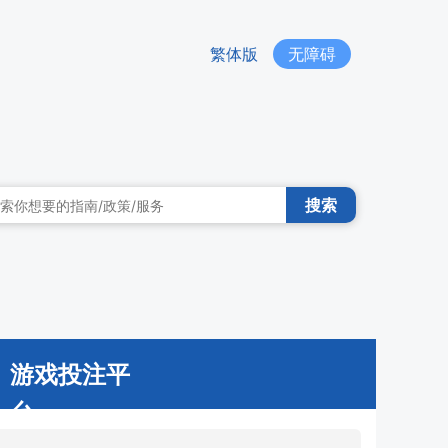
繁体版
无障碍
搜索
游戏投注平
台