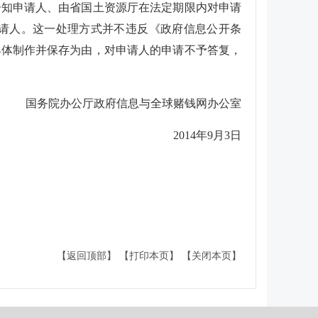
告知申请人、由省国土资源厅在法定期限内对申请
请人。这一处理方式并不违反《政府信息公开条
具体制作并保存为由，对申请人的申请不予答复，
国务院办公厅政府信息与全球赌钱网办公室
2014年9月3日
【返回顶部】
【打印本页】
【关闭本页】