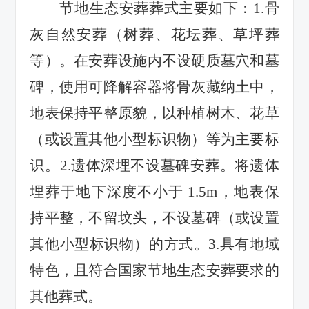
节地生态安葬葬式主要如下：
1
.
骨
灰自然安葬（树葬、花坛葬、草坪葬
等）。在安葬设施内不设硬质墓穴和墓
碑，使用可降解容器将骨灰藏纳土中，
地表保持平整原貌，以种植树木、花草
（或设置其他小型标识物）等为主要标
识。
2
.
遗体深埋不设墓碑安葬。将遗体
埋葬于地下深度不小于
1.5m
，地表保
持平整，不留坟头，不设墓碑（或设置
其他小型标识物）的方式。
3
.
具有地域
特色，且符合国家节地生态安葬要求的
其他葬式。