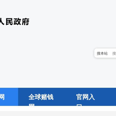
搜本站
网
全球赌钱
官网入
网
口