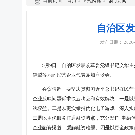
当前页面：
首页
»
正规网赌
»
部门要闻
自治区发
发布日期： 2026-05
5月9日，自治区发展改革委党组书记文华
伊犁等地的民营企业代表参加座谈会。
会议强调，要坚决贯彻习近平总书记在民营
企业反映问题诉求快速响应和有效解决。
一是
以
法权益。
二是
以更实举措优化电子游戏，深入实
三是
以更优服务打通融资堵点，充分发挥"电融
企业融资渠道，缓解融资难题。
四
是
以更全政策