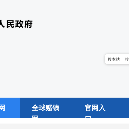
搜本站
网
全球赌钱
官网入
网
口