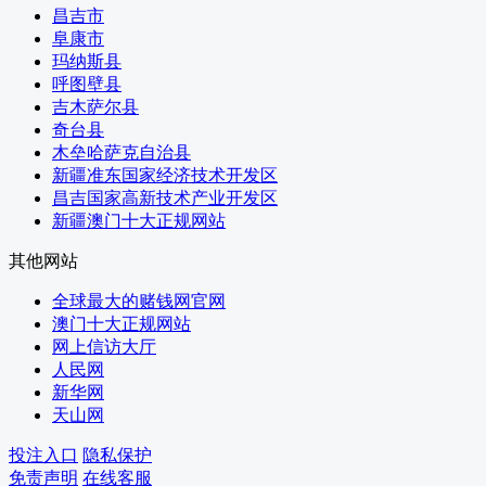
农业农村局
昌吉市
卫生健康委
阜康市
林草局
玛纳斯县
商务局
呼图壁县
文化体育广播电视和旅游局
吉木萨尔县
外办
奇台县
审计局
木垒哈萨克自治县
国资委
新疆准东国家经济技术开发区
应急管理局
昌吉国家高新技术产业开发区
市场监管局
新疆澳门十大正规网站
统计局
民委
其他网站
国动办
全球最大的赌钱网官网
退役军人事务局
澳门十大正规网站
医保局
网上信访大厅
住房公积金管理中心
人民网
供销合作社
新华网
交易中心
天山网
人行全球最大的赌钱网官网分行
税务局
投注入口
隐私保护
气象局
免责声明
在线客服