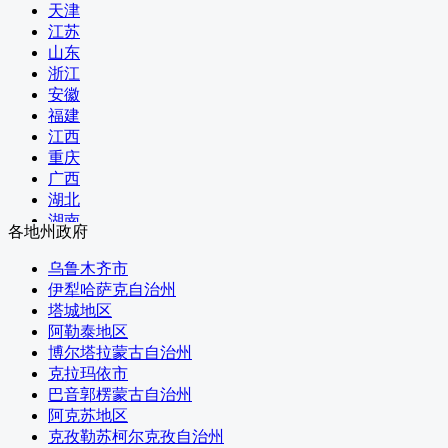
文化和旅游部
天津
国家卫生健康委员会
江苏
退役军人事务部
山东
应急管理部
浙江
人民银行
安徽
审计署
福建
国家语言文字工作委员会
江西
国家民族事务委员会
重庆
国家航天局
广西
国家原子能机构
湖北
国家核安全局
湖南
各地州政府
国务院国有资产监督管理委员会
河南
海关总署
黑龙江
乌鲁木齐市
国家税务总局
吉林
伊犁哈萨克自治州
国家市场监督管理总局
辽宁
塔城地区
国家广播电视总局
内蒙古
阿勒泰地区
国家体育总局
河北
博尔塔拉蒙古自治州
国家统计局
山西
克拉玛依市
国家国际发展合作署
四川
巴音郭楞蒙古自治州
国家医疗保障局
贵州
阿克苏地区
国务院参事室
云南
克孜勒苏柯尔克孜自治州
国家机关事务管理局