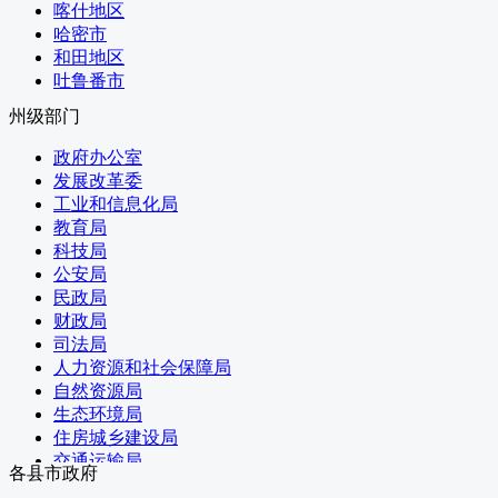
海南
喀什地区
国家认证认可监督管理委员会
西藏
哈密市
国家标准化管理委员会
陕西
和田地区
国家新闻出版署（国家版权局）
甘肃
吐鲁番市
国家宗教事务局
青海
国务院港澳事务办公室
州级部门
宁夏
国务院研究室
新疆
政府办公室
国务院侨务办公室
香港
发展改革委
国务院台湾事务办公室
澳门
工业和信息化局
国家互联网信息办公室
新疆生产建设兵团
教育局
国务院新闻办公室
台湾
科技局
公安局
民政局
财政局
司法局
人力资源和社会保障局
自然资源局
生态环境局
住房城乡建设局
交通运输局
各县市政府
水利局