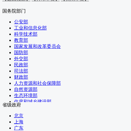
国务院部门
公安部
工业和信息化部
科学技术部
教育部
国家发展和改革委员会
国防部
外交部
民政部
司法部
财政部
人力资源和社会保障部
自然资源部
生态环境部
住房和城乡建设部
省级政府
交通运输部
水利部
北京
农业农村部
上海
商务部
广东