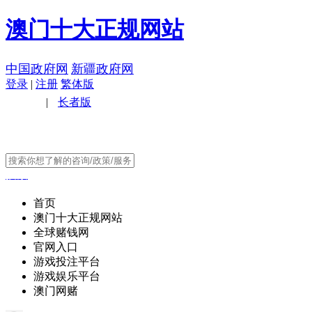
澳门十大正规网站
中国政府网
新疆政府网
登录
|
注册
繁体版
无障碍
|
长者版
搜索
首页
澳门十大正规网站
全球赌钱网
官网入口
游戏投注平台
游戏娱乐平台
澳门网赌