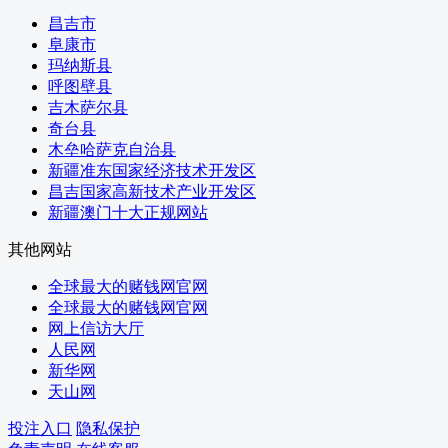
农业农村局
昌吉市
卫生健康委
阜康市
林草局
玛纳斯县
商务局
呼图壁县
文化体育广播电视和旅游局
吉木萨尔县
外办
奇台县
审计局
木垒哈萨克自治县
国资委
新疆准东国家经济技术开发区
应急管理局
昌吉国家高新技术产业开发区
市场监管局
新疆澳门十大正规网站
统计局
民委
其他网站
国动办
全球最大的赌钱网官网
退役军人事务局
全球最大的赌钱网官网
医保局
网上信访大厅
住房公积金管理中心
人民网
供销合作社
新华网
交易中心
天山网
人行澳门十大正规网赌网址分行
税务局
投注入口
隐私保护
气象局