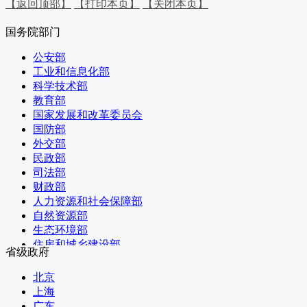
【返回顶部】
【打印本页】
【关闭本页】
国务院部门
公安部
工业和信息化部
科学技术部
教育部
国家发展和改革委员会
国防部
外交部
民政部
司法部
财政部
人力资源和社会保障部
自然资源部
生态环境部
住房和城乡建设部
省级政府
交通运输部
水利部
北京
农业农村部
上海
商务部
广东