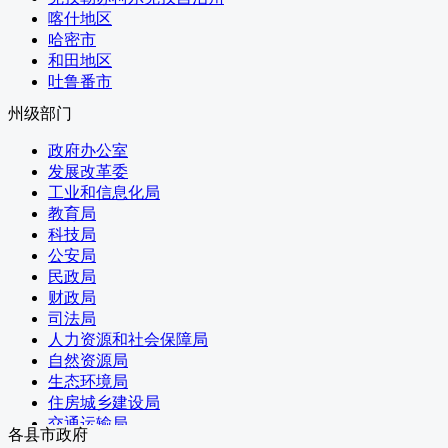
国家机关事务管理局
海南
喀什地区
国家认证认可监督管理委员会
西藏
哈密市
国家标准化管理委员会
陕西
和田地区
国家新闻出版署（国家版权局）
甘肃
吐鲁番市
国家宗教事务局
青海
国务院港澳事务办公室
州级部门
宁夏
国务院研究室
新疆
政府办公室
国务院侨务办公室
香港
发展改革委
国务院台湾事务办公室
澳门
工业和信息化局
国家互联网信息办公室
新疆生产建设兵团
教育局
国务院新闻办公室
台湾
科技局
公安局
民政局
财政局
司法局
人力资源和社会保障局
自然资源局
生态环境局
住房城乡建设局
交通运输局
各县市政府
水利局