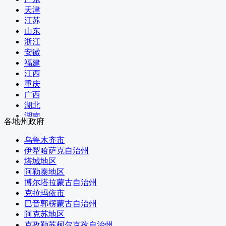
文化和旅游部
天津
国家卫生健康委员会
江苏
退役军人事务部
山东
应急管理部
浙江
人民银行
安徽
审计署
福建
国家语言文字工作委员会
江西
国家民族事务委员会
重庆
国家航天局
广西
国家原子能机构
湖北
国家核安全局
湖南
各地州政府
国务院国有资产监督管理委员会
河南
海关总署
黑龙江
乌鲁木齐市
国家税务总局
吉林
伊犁哈萨克自治州
国家市场监督管理总局
辽宁
塔城地区
国家广播电视总局
内蒙古
阿勒泰地区
国家体育总局
河北
博尔塔拉蒙古自治州
国家统计局
山西
克拉玛依市
国家国际发展合作署
四川
巴音郭楞蒙古自治州
国家医疗保障局
贵州
阿克苏地区
国务院参事室
云南
克孜勒苏柯尔克孜自治州