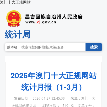
澳门十大正规网站
统计局
搜索
搜本站
2026年澳门十大正规网站
统计月报（1-3月）
发布日期： 2026-04-27 12:45:38
来源：澳门十大
正规网站统计局
浏览次数：
540
次
文章字号：