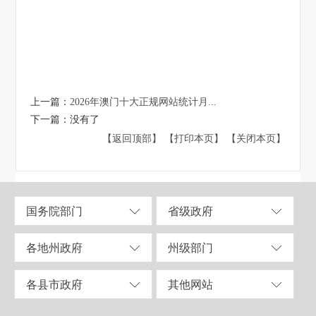
上一篇：
2026年澳门十大正规网站统计月...
下一篇：
没有了
【返回顶部】
【打印本页】
【关闭本页】
国务院部门
省级政府
各地州政府
州级部门
各县市政府
其他网站