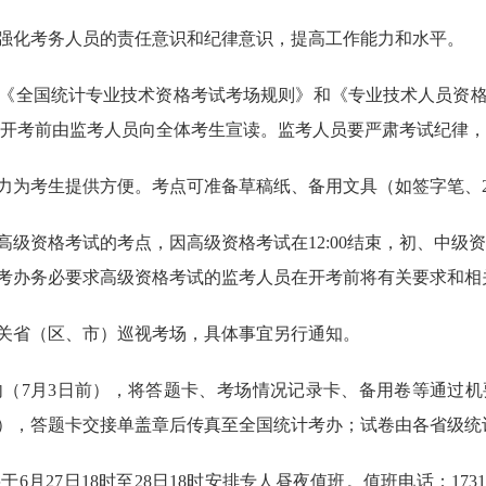
强化考务人员的责任意识和纪律意识，提高工作能力和水平。
《全国统计专业技术资格考试考场规则》和《专业技术人员资
开考前由监考人员向全体考生宣读。监考人员要严肃考试纪律，
力为考生提供方便。考点可准备草稿纸、备
用文具（如签字笔、
高级资格考试的考点，因高级资格考试在
12
:
00
结束，初、中级资
考办务必要求高级资格考试的监考人员在开考前将有关要求和相
关省（区、市）巡视考场，具体事宜另行通知。
内（
7
月
3
日前），将答题卡、考场情况记录卡、备用卷等通过机
），答题卡交接单盖章后传真至全国统计考办；试卷由各省级统
将于
6
月
27
日
18
时至
28
日
18
时安排专人昼夜值班。值班电话：
173