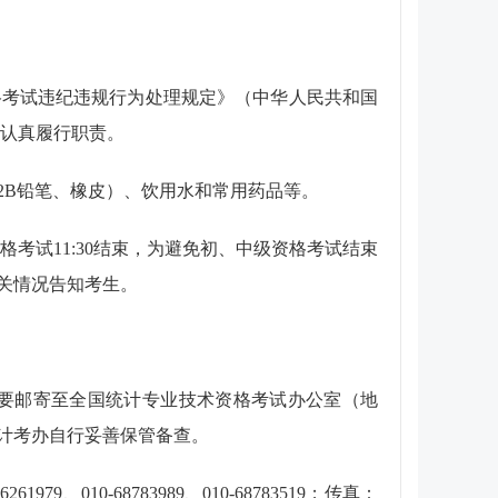
格考试违纪违规行为处理规定》（中华人民共和国
认真履行职责。
2B
铅笔、橡皮）、饮用水和常用药品等。
格考试
11
:
30
结束，为避免初、中级资格考试结束
关情况告知考生。
要邮寄至全国统计专业技术资格考试办公室（地
计考办自行妥善保管备查。
16261979
、
010-68783989
、
010-68783519
；传真：