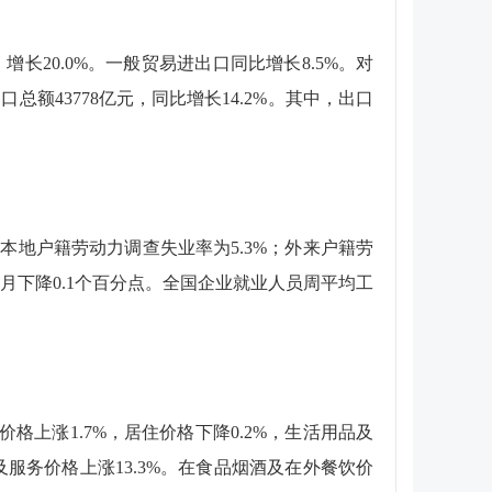
，增长
20.0%
。一般贸易进出口同比增长
8.5%
。对
出口总额
43778
亿元，同比增长
14.2%
。其中，出口
。本地户籍劳动力调查失业率为
5.3%
；外来户籍劳
月下降
0.1
个百分点。全国企业就业人员周平均工
价格上涨
1.7%
，居住价格下降
0.2%
，生活用品及
及服务价格上涨
13.3%
。在食品烟酒及在外餐饮价