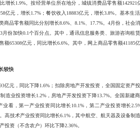
同比增长
1.9%
。按经营单位所在地分，城镇消费品零售额
142921
058
亿元，增长
1.7%
；餐饮收入
18883
亿元，增长
3.8%
。基本生活
类商品零售额同比分别增长
8.6%
、
8.1%
、
17.7%
。
4
月份，社会
—
3
月份加快
0.1
个百分点。其中，通讯信息服务类、旅游咨询租
售额
65308
亿元，同比增长
6.6%
。其中，网上商品零售额
41185
长较快
93
亿元，同比下降
1.6%
；扣除房地产开发投资，全国固定资产
，制造业投资增长
1.2%
，房地产开发投资下降
13.7%
。全国新建
产业看，第一产业投资同比增长
10.1%
，第二产业投资增长
2.5
。高技术产业投资同比增长
6.1%
，其中航空、航天器及设备制
产投资（不含农户）环比下降
2.36%
。