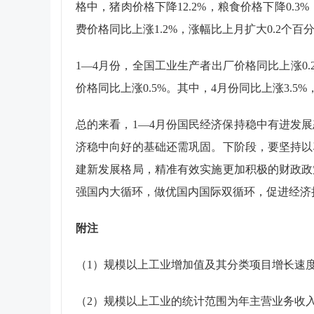
格中，猪肉价格下降
12.2%
，粮食价格下降
0.3%
费价格同比上涨
1.2%
，涨幅比上月扩大
0.2
个百
1
—
4
月份，全国工业生产者出厂价格同比上涨
0.
价格同比上涨
0.5%
。其中，
4
月份同比上涨
3.5%
总的来看，
1
—
4
月份国民经济保持稳中有进发展
济稳中向好的基础还需巩固。下阶段，要坚持以
建新发展格局，精准有效实施更加积极的财政政
强国内大循环，做优国内国际双循环，促进经济
附注
（
1
）规模以上工业增加值及其分类项目增长速
（
2
）规模以上工业的统计范围为年主营业务收