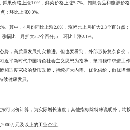
，鲜果价格上涨
3.0%
，鲜菜价格上涨
5.7%
。扣除食品和能源价格
分点；环比上涨
0.3%
。
2%
。其中，
4
月份同比上涨
2.8%
，涨幅比上月扩大
2.3
个百分点
，涨幅比上月扩大
2.7
个百分点；环比上涨
2.1%
。
态势，高质量发展扎实推进。但也要看到，外部形势复杂多变
习近平新时代中国特色社会主义思想为指导，坚持稳中求进工
策和适度宽松的货币政策，持续扩大内需、优化供给，做优增
持续健康发展。
度按可比价计算，为实际增长速度；其他指标除特殊说明外，均
入
2000
万元及以上的工业企业。