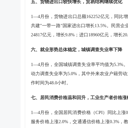
五、货物进出口较快增长，贸易结构继续优化
1
—
4
月份，货物进出口总额
162252
亿元，同比增
共建"一带一路"国家进出口增长
13.5%
。民营企
24817
亿元，增长
9.8%
；进口
18960
亿元，增长
20
六、就业形势总体稳定，城镇调查失业率下降
1
—
4
月份，全国城镇调查失业率平均值为
5.3%
。
动力调查失业率为
5.0%
，其中外来农业户籍劳动
作时间为
48.0
小时。
七、居民消费价格温和回升，工业生产者价格涨
1
—
4
月份，全国居民消费价格（
CPI
）同比上涨
服务价格上涨
2.0%
，交通通信价格上涨
0.3%
，