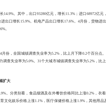
长
14.9%
。其中，出口
93280
亿元，增长
11.3%
；进口
68972
亿元
业进出口增长
15.9%
。机电产品出口增长
17.6%
。
4
月份，货物进
.6%
。
4
月份，全国城镇调查失业率为
5.2%
，比上月下降
0.2
个百分点
力调查失业率为
5.0%
。
31
个大城市城镇调查失业率为
5.2%
，比上
幅扩大
0.9%
。分类别看，食品烟酒及在外餐饮价格同比上涨
0.2%
，衣着
教育文化娱乐价格上涨
1.1%
，医疗保健价格上涨
1.9%
，其他用品