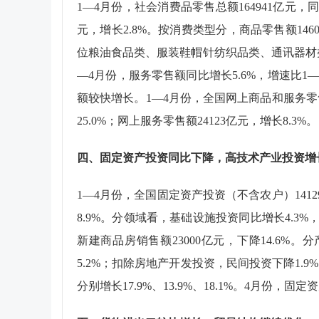
1
—
4
月份，社会消费品零售总额
164941
亿元，
元，增长
2.8%
。按消费类型分，商品零售额
146
位粮油食品类、服装鞋帽针纺织品类、通讯器材
—
4
月份，服务零售额同比增长
5.6%
，增速比
1
额较快增长。
1
—
4
月份，全国网上商品和服务零
25.0%
；网上服务零售额
24123
亿元，增长
8.3%
。
四、固定资产投资同比下降，高技术产业投资增
1
—
4
月份，全国固定资产投资（不含农户）
1412
8.9%
。分领域看，基础设施投资同比增长
4.3%
新建商品房销售额
23000
亿元，下降
14.6%
。分
5.2%
；扣除房地产开发投资，民间投资下降
1.9%
分别增长
17.9%
、
13.9%
、
18.1%
。
4
月份，固定资