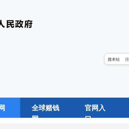
搜本站
网
全球赌钱
官网入
网
口