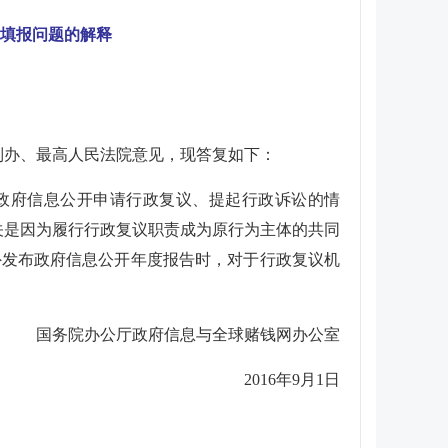
填报问题的解释
法制办、最高人民法院意见，现答复如下：
因政府信息公开申请行政复议、提起行政诉讼的情
关是因为履行行政复议职责成为原行为主体的共同
外发布政府信息公开年度报告时，对于行政复议机
国务院办公厅政府信息与全球赌钱网办公室
2016年9月1日