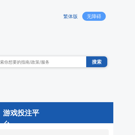
繁体版
无障碍
搜索
游戏投注平
台