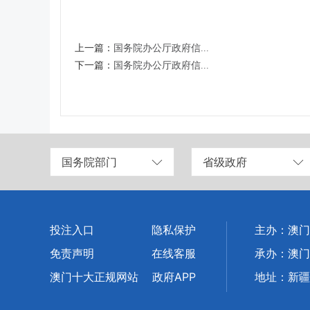
上一篇：
国务院办公厅政府信...
下一篇：
国务院办公厅政府信...
国务院部门
省级政府
投注入口
隐私保护
主办：澳门
免责声明
在线客服
承办：澳门
澳门十大正规网站
政府APP
地址：新疆