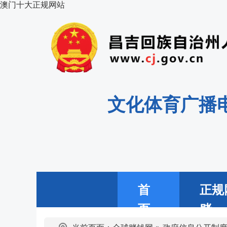
澳门十大正规网站
文化体育广播
首
正规
页
赌