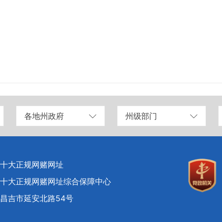
各地州政府
州级部门
十大正规网赌网址
十大正规网赌网址综合保障中心
昌吉市延安北路54号