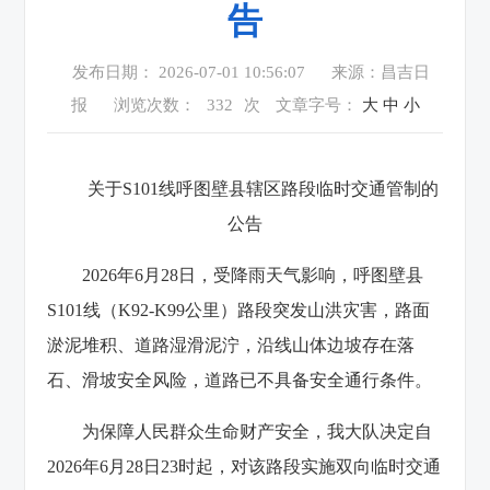
告
发布日期： 2026-07-01 10:56:07
来源：昌吉日
报
浏览次数：
332
次
文章字号：
大
中
小
关于S101线呼图壁县辖区路段临时交通管制的
公告
2026年6月28日，受降雨天气影响，呼图壁县
S101线（K92-K99公里）路段突发山洪灾害，路面
淤泥堆积、道路湿滑泥泞，沿线山体边坡存在落
石、滑坡安全风险，道路已不具备安全通行条件。
为保障人民群众生命财产安全，我大队决定自
2026年6月28日23时起，对该路段实施双向临时交通