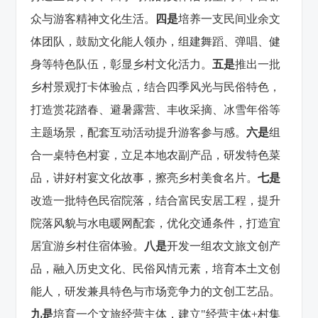
众与游客精神文化生活。
四是
培养一支民间业余文
体团队，鼓励文化能人领办，组建舞蹈、弹唱、健
身等特色队伍，彰显乡村文化活力。
五是
推出一批
乡村景观打卡体验点，结合四季风光与民俗特色，
打造赏花踏春、避暑露营、丰收采摘、冰雪年俗等
主题场景，配套互动活动提升游客参与感。
六是
组
合一桌特色村宴，立足本地农副产品，研发特色菜
品，讲好村宴文化故事，擦亮乡村美食名片。
七是
改造一批特色民宿院落，结合富民安居工程，提升
院落风貌与水电暖网配套，优化交通条件，打造宜
居宜游乡村住宿体验。
八是
开发一组农文旅文创产
品，融入历史文化、民俗风情元素，培育本土文创
能人，研发兼具特色与市场竞争力的文创工艺品。
九是
培育一个文旅经营主体，建立
"经营主体+村集