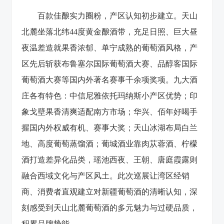
百款佳酿实力圈粉，产区认知初步建立。天山
北麓坐落北纬44度黄金酿酒带，充足日照、巨大昼
夜温差造就果香浓郁、单宁成熟的葡萄酒风格，产
区先后斩获布鲁塞尔国际葡萄酒大赛、品醇客国际
葡萄酒大赛等国内外著名赛事千余项奖项。九大酒
庄各有特色：中信尼雅依托玛纳斯小产区优势；印
象戈壁果香清爽适配南方市场；华兴、佰年好喝手
握国内外权威有机、赛事大奖；天山冰湖布局白兰
地、高度葡萄蒸馏酒；葡城酒业靠肉苁蓉酒、柠檬
酒打造差异化品类，瑶池西夜、王朝、唐庭霞露则
融合西域文化与产区风土。此次巡展让湾区经销
商、消费者直观建立对新疆葡萄酒的清晰认知，深
刻感受到天山北麓葡萄酒的多元魅力与过硬品质，
积累品牌势能。