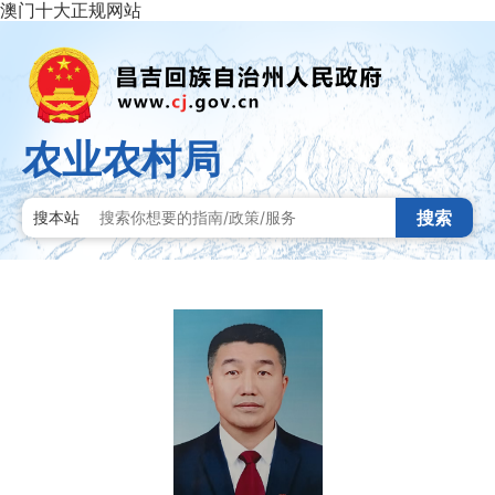
澳门十大正规网站
农业农村局
搜索
搜本站