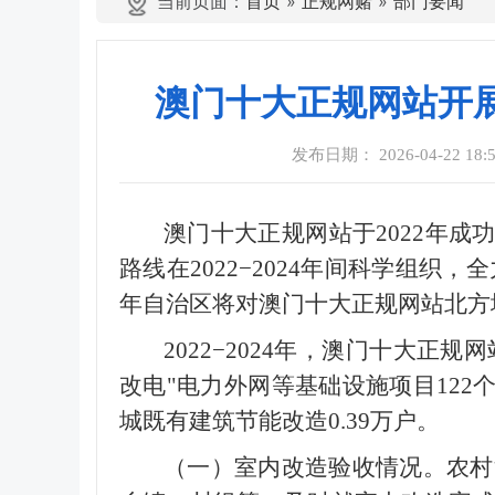
当前页面：
首页
»
正规网赌
»
部门要闻
澳门十大正规网站开
发布日期： 2026-04-22 18:5
澳门十大正规网站于2022年
路线在2022−2024年间科学组织
年自治区将对澳门十大正规网站北方
2022−2024年，澳门十大正
改电"电力外网等基础设施项目122
城既有建筑节能改造0.39万户。
（一）室内改造验收情况。农村