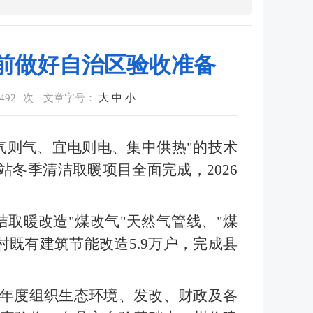
前做好自治区验收准备
492
次
文章字号：
大
中
小
气则气、宜电则电、集中供热"的技术
网站冬季清洁取暖项目全面完成，2026
清洁取暖改造"煤改气"天然气管线、"煤
村既有建筑节能改造5.9万户，完成县
年度组织生态环境、发改、财政及各