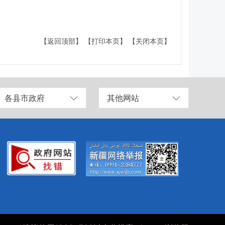
【返回顶部】
【打印本页】
【关闭本页】
各县市政府
其他网站