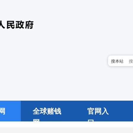
搜本站
网
全球赌钱
官网入
网
口