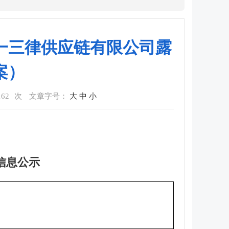
一三律供应链有限公司露
案）
162
次
文章字号：
大
中
小
信息公示