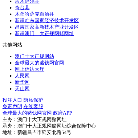
吉木萨尔县
外办
奇台县
审计局
木垒哈萨克自治县
国资委
新疆准东国家经济技术开发区
应急管理局
昌吉国家高新技术产业开发区
市场监管局
新疆澳门十大正规网赌网址
统计局
民委
其他网站
国动办
澳门十大正规网站
退役军人事务局
全球最大的赌钱网官网
医保局
网上信访大厅
住房公积金管理中心
人民网
供销合作社
新华网
交易中心
天山网
人行澳门十大正规网赌网址分行
税务局
投注入口
隐私保护
气象局
免责声明
在线客服
消防救援局
全球最大的赌钱网官网
政府APP
残联
主办：澳门十大正规网赌网址
机关事务管理局
承办：澳门十大正规网赌网址综合保障中心
信访局
地址：新疆昌吉市延安北路54号
数字化发展局