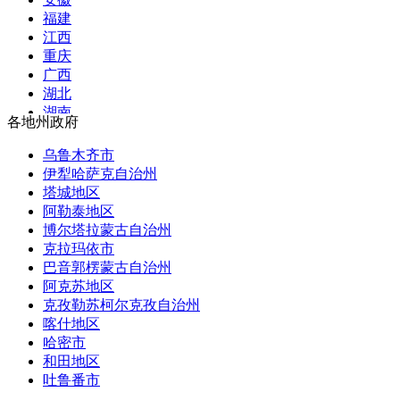
审计署
福建
国家语言文字工作委员会
江西
国家民族事务委员会
重庆
国家航天局
广西
国家原子能机构
湖北
国家核安全局
湖南
各地州政府
国务院国有资产监督管理委员会
河南
海关总署
黑龙江
乌鲁木齐市
国家税务总局
吉林
伊犁哈萨克自治州
国家市场监督管理总局
辽宁
塔城地区
国家广播电视总局
内蒙古
阿勒泰地区
国家体育总局
河北
博尔塔拉蒙古自治州
国家统计局
山西
克拉玛依市
国家国际发展合作署
四川
巴音郭楞蒙古自治州
国家医疗保障局
贵州
阿克苏地区
国务院参事室
云南
克孜勒苏柯尔克孜自治州
国家机关事务管理局
海南
喀什地区
国家认证认可监督管理委员会
西藏
哈密市
国家标准化管理委员会
陕西
和田地区
国家新闻出版署（国家版权局）
甘肃
吐鲁番市
国家宗教事务局
青海