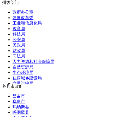
国务院港澳事务办公室
州级部门
宁夏
国务院研究室
新疆
政府办公室
国务院侨务办公室
香港
发展改革委
国务院台湾事务办公室
澳门
工业和信息化局
国家互联网信息办公室
新疆生产建设兵团
教育局
国务院新闻办公室
台湾
科技局
公安局
民政局
财政局
司法局
人力资源和社会保障局
自然资源局
生态环境局
住房城乡建设局
交通运输局
各县市政府
水利局
农业农村局
昌吉市
卫生健康委
阜康市
林草局
玛纳斯县
商务局
呼图壁县
文化体育广播电视和旅游局