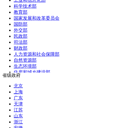
工业和信息化部
科学技术部
教育部
国家发展和改革委员会
国防部
外交部
民政部
司法部
财政部
人力资源和社会保障部
自然资源部
生态环境部
住房和城乡建设部
省级政府
交通运输部
水利部
北京
农业农村部
上海
商务部
广东
文化和旅游部
天津
国家卫生健康委员会
江苏
退役军人事务部
山东
应急管理部
浙江
人民银行
安徽