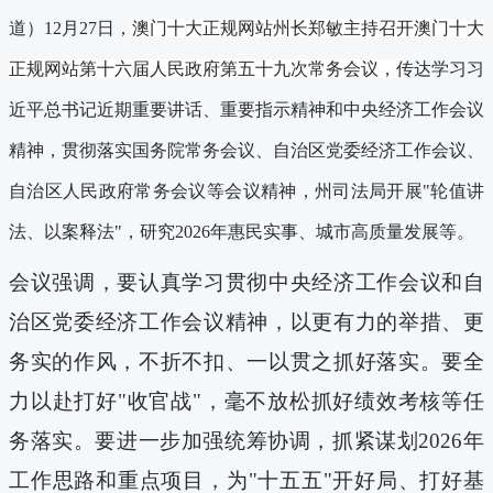
道
）
12
月
27
日，
澳门十大正规网站州长郑敏主持召开澳门十大
正规网站第十六届人民政府第五十九次常务会议，
传达学习习
近平总书记近期重要讲话、重要指示精神和中央经济工作会议
精神，贯彻落实国务院常务会议、
自治区党
委经济工作会议
、
自治区人民政府常务会议
等会议精神，州司法局开展"轮值讲
法、以案释法
"，
研究
2026
年惠民实事、城市高质量发展等。
会议强调，要
认真学习贯彻中央经济工作会议和自
治区党委经济工作会议精神，以更有力的举措、更
务实的作风，不折不扣、一以贯之抓好落实。要全
力以赴打好
"收官战"，毫不放松抓好绩效考核等任
务落实。要进一步加强统筹协调，抓紧谋划
2026
年
工作思路和重点项目，为"十五五"开好局、打好基