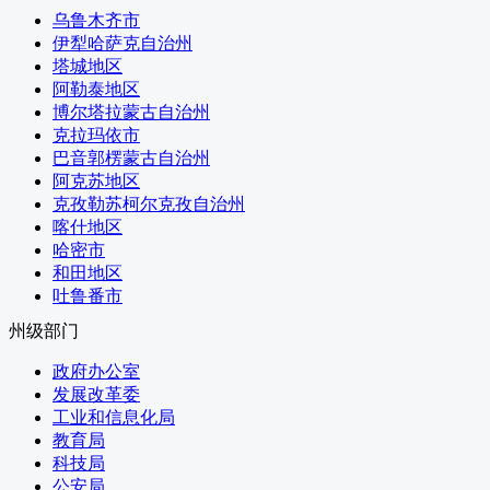
海关总署
黑龙江
乌鲁木齐市
国家税务总局
吉林
伊犁哈萨克自治州
国家市场监督管理总局
辽宁
塔城地区
国家广播电视总局
内蒙古
阿勒泰地区
国家体育总局
河北
博尔塔拉蒙古自治州
国家统计局
山西
克拉玛依市
国家国际发展合作署
四川
巴音郭楞蒙古自治州
国家医疗保障局
贵州
阿克苏地区
国务院参事室
云南
克孜勒苏柯尔克孜自治州
国家机关事务管理局
海南
喀什地区
国家认证认可监督管理委员会
西藏
哈密市
国家标准化管理委员会
陕西
和田地区
国家新闻出版署（国家版权局）
甘肃
吐鲁番市
国家宗教事务局
青海
国务院港澳事务办公室
州级部门
宁夏
国务院研究室
新疆
政府办公室
国务院侨务办公室
香港
发展改革委
国务院台湾事务办公室
澳门
工业和信息化局
国家互联网信息办公室
新疆生产建设兵团
教育局
国务院新闻办公室
台湾
科技局
公安局