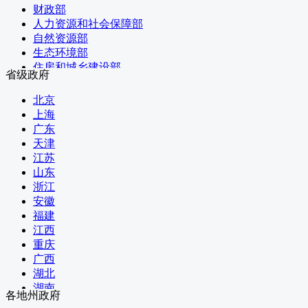
财政部
人力资源和社会保障部
自然资源部
生态环境部
住房和城乡建设部
省级政府
交通运输部
水利部
北京
农业农村部
上海
商务部
广东
文化和旅游部
天津
国家卫生健康委员会
江苏
退役军人事务部
山东
应急管理部
浙江
人民银行
安徽
审计署
福建
国家语言文字工作委员会
江西
国家民族事务委员会
重庆
国家航天局
广西
国家原子能机构
湖北
国家核安全局
湖南
各地州政府
国务院国有资产监督管理委员会
河南