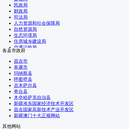
民政局
财政局
司法局
人力资源和社会保障局
自然资源局
生态环境局
住房城乡建设局
交通运输局
各县市政府
水利局
农业农村局
昌吉市
卫生健康委
阜康市
林草局
玛纳斯县
商务局
呼图壁县
文化体育广播电视和旅游局
吉木萨尔县
外办
奇台县
审计局
木垒哈萨克自治县
国资委
新疆准东国家经济技术开发区
应急管理局
昌吉国家高新技术产业开发区
市场监管局
新疆澳门十大正规网站
统计局
民委
其他网站