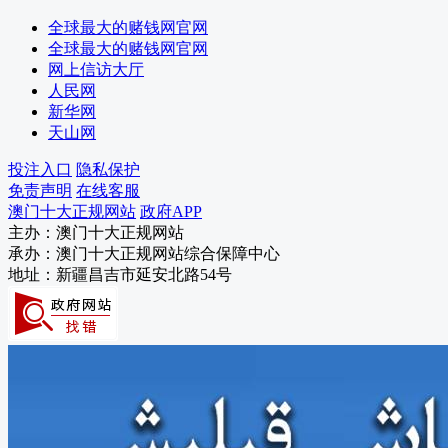
国动办
全球最大的赌钱网官网
退役军人事务局
全球最大的赌钱网官网
医保局
网上信访大厅
住房公积金管理中心
人民网
供销合作社
新华网
交易中心
天山网
人行澳门十大正规网站分行
税务局
投注入口
隐私保护
气象局
免责声明
在线客服
消防救援局
澳门十大正规网站
政府APP
残联
主办：澳门十大正规网站
机关事务管理局
承办：澳门十大正规网站综合保障中心
信访局
地址：新疆昌吉市延安北路54号
数字化发展局