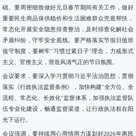
础。要周密细致做好元旦春节期间有关工作，做好
重要民生商品保供稳价和
生活
困难群众兜底帮扶
，
常态化开展安全隐患排查整治，
及时排查化解社会
矛盾纠纷，
守牢安全底线。要严格落实节假日值班
值守制度，要树牢"
习惯
过紧日子"理念，力戒形式
主义、官僚主义，营造风清气正的节日氛围。
会议要求，要深入学习贯彻习近平法治思想，
贯彻
落实《行政执法监督条例》，加快
构建
"全方位、全
流程、常态化、长效化"监督体系，加强执法监督队
伍专业化建设，畅通监督渠道，让行政执法权在阳
光下运行。
会议强调，
要持续用心用情用力谋划好
2026
年惠民