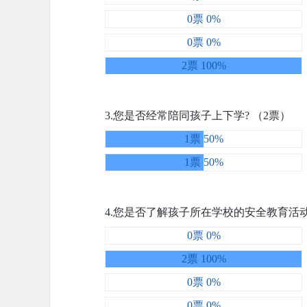
0票 0%
0票 0%
2票 100%
3.您是否经常陪同孩子上下学? （2票）
1票 50%
1票 50%
4.您是否了解孩子所在学校的安全教育活动
0票 0%
2票 100%
0票 0%
0票 0%