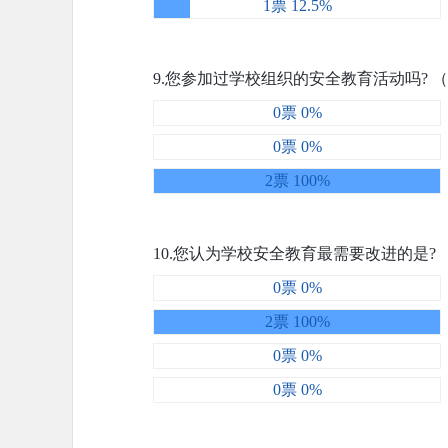
1票 12.5%
9.您参加过学校组织的安全教育活动吗? （
0票 0%
0票 0%
2票 100%
10.您认为学校安全教育最需要改进的是? 
0票 0%
2票 100%
0票 0%
0票 0%