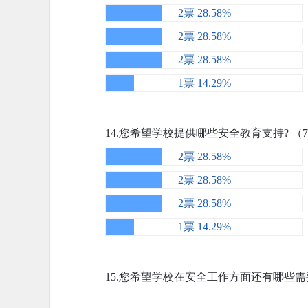
2票 28.58%
2票 28.58%
2票 28.58%
1票 14.29%
14.您希望学校提供哪些安全教育支持? （
2票 28.58%
2票 28.58%
2票 28.58%
1票 14.29%
15.您希望学校在安全工作方面还有哪些需