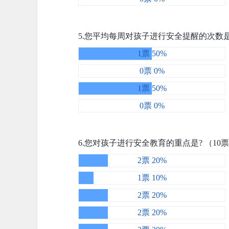
5.您平均每周对孩子进行安全提醒的次数是
1票 50%
0票 0%
1票 50%
0票 0%
6.您对孩子进行安全教育的重点是? （10
2票 20%
1票 10%
2票 20%
2票 20%