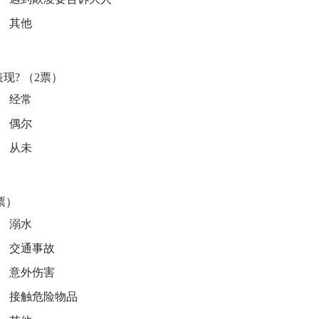
其他
现? （2票）
经常
偶尔
从未
票）
溺水
交通事故
意外伤害
接触危险物品