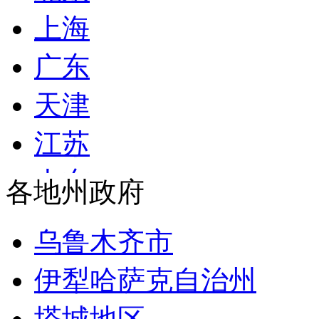
民政部
上海
司法部
广东
财政部
天津
人力资源和社会保障部
江苏
自然资源部
山东
各地州政府
生态环境部
浙江
住房和城乡建设部
乌鲁木齐市
安徽
交通运输部
伊犁哈萨克自治州
福建
水利部
塔城地区