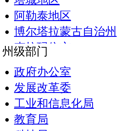
江西
农业农村部
阿勒泰地区
重庆
商务部
博尔塔拉蒙古自治州
广西
文化和旅游部
克拉玛依市
州级部门
湖北
国家卫生健康委员会
巴音郭楞蒙古自治州
湖南
政府办公室
退役军人事务部
阿克苏地区
河南
发展改革委
应急管理部
克孜勒苏柯尔克孜自治
黑龙江
工业和信息化局
人民银行
喀什地区
吉林
教育局
审计署
哈密市