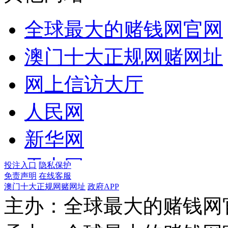
国家市场监督管理总局
木垒哈萨克自治县
陕西
交通运输局
全球最大的赌钱网官网
国家广播电视总局
新疆准东国家经济技术
甘肃
水利局
澳门十大正规网赌网址
国家体育总局
昌吉国家高新技术产业
青海
农业农村局
网上信访大厅
国家统计局
新疆全球最大的赌钱网
宁夏
卫生健康委
人民网
国家国际发展合作署
新疆
林草局
新华网
国家医疗保障局
香港
商务局
天山网
投注入口
隐私保护
国务院参事室
免责声明
在线客服
澳门
文化体育广播电视和旅
澳门十大正规网赌网址
政府APP
国家机关事务管理局
主办：全球最大的赌钱网
新疆生产建设兵团
外办
国家认证认可监督管理