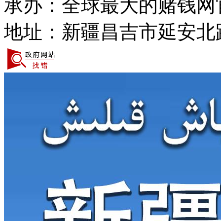
承办：全球最大的赌钱网
台湾
审计局
国家标准化管理委员会
地址：新疆昌吉市延安北路
国资委
国家新闻出版署（国家
应急管理局
国家宗教事务局
市场监管局
国务院港澳事务办公室
统计局
国务院研究室
民委
国务院侨务办公室
国动办
国务院台湾事务办公室
退役军人事务局
国家互联网信息办公室