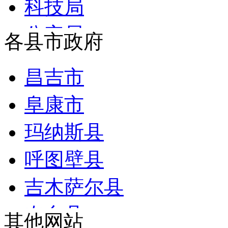
辽宁
科技局
国家语言文字工作委员
和田地区
内蒙古
公安局
各县市政府
国家民族事务委员会
吐鲁番市
河北
民政局
国家航天局
昌吉市
山西
财政局
国家原子能机构
阜康市
四川
司法局
国家核安全局
玛纳斯县
贵州
人力资源和社会保障局
国务院国有资产监督管
呼图壁县
云南
自然资源局
海关总署
吉木萨尔县
海南
生态环境局
国家税务总局
奇台县
其他网站
西藏
住房城乡建设局