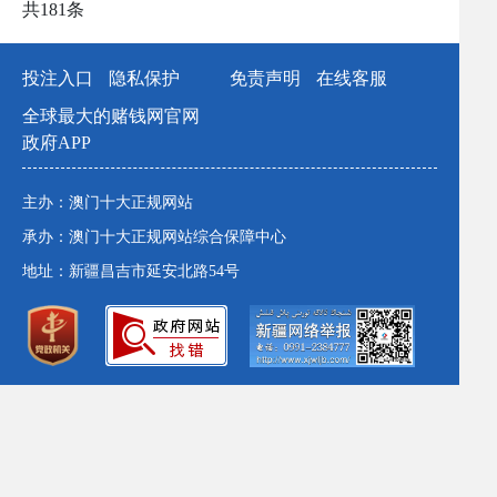
共181条
投注入口
隐私保护
免责声明
在线客服
全球最大的赌钱网官网
政府APP
主办：澳门十大正规网站
承办：澳门十大正规网站综合保障中心
地址：新疆昌吉市延安北路54号
政府网站标识码：6523000001
新公网安备：65230102652764号
新ICP备：13003649号-1