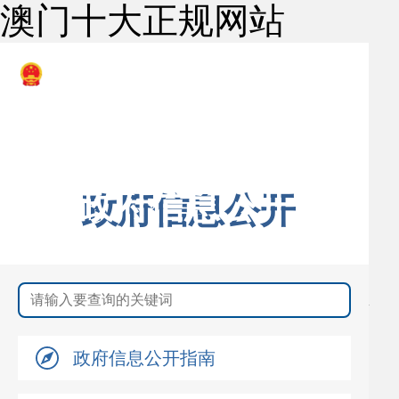
澳门十大正规网站
全球最大的赌钱网官网
文化体育广播电视和旅游
局
政府信息公开
政府信息公开指南