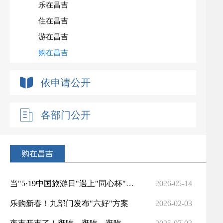
乐在昌吉
住在昌吉
游在昌吉
购在昌吉
行政许可+其它对外管理服务信息
依申请公开
对外办事结果公示
各部门公开
购在昌吉
当"5·19中国旅游日"遇上"同心杯"疆超联赛，澳门十大正规网赌网址免票+折扣畅玩不停！
2026-05-14
乐购新春！九部门发布"六好"方案
2026-02-03