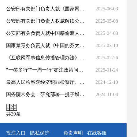
公安部有关部门负责人就《国家网络身份认证公共服务管理办法》答记者问
2025-06-03
公安部有关部门负责人权威解读公安机关资金分析鉴定工作程序规定—— "金析为证"有效提升公安机关新质...
2025-05-08
公安部有关负责人就中国籍偷渡人员从泰国被遣返回国答记者问
2025-04-03
国家禁毒办负责人就《中国的芬太尼类物质管控》白皮书发表谈话
2025-03-10
《互联网军事信息传播管理办法》答记者问
2025-02-26
"一签多行""一周一行"签注政策问与答
2025-01-24
最高人民检察院经济犯罪检察厅、公安部刑事侦查局有关负责人就 联合挂牌督办第四批特大跨境电信网络诈骗...
2024-12-10
国务院常务会：研究部署一揽子增量政策落实！
2024-11-04
1
2
3
共39条
投注入口
隐私保护
免责声明
在线客服