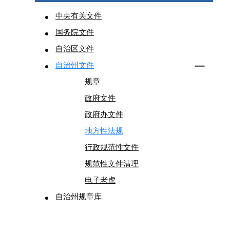
中央有关文件
国务院文件
自治区文件
自治州文件
规章
政府文件
政府办文件
地方性法规
行政规范性文件
规范性文件清理
电子老虎
自治州规章库