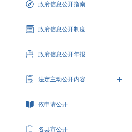
政府信息公开指南
政府信息公开制度
政府信息公开年报
法定主动公开内容
依申请公开
各县市公开