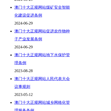
澳门十大正规网站煤矿安全智能
化建设促进条例
2024-06-29
澳门十大正规网站促进农作物种
子产业发展条例
2024-06-29
澳门十大正规网站地下水保护管
理条例
2023-08-28
澳门十大正规网站人民代表大会
议事规则
2023-05-12
澳门十大正规网站城乡网格化管
理服务条例