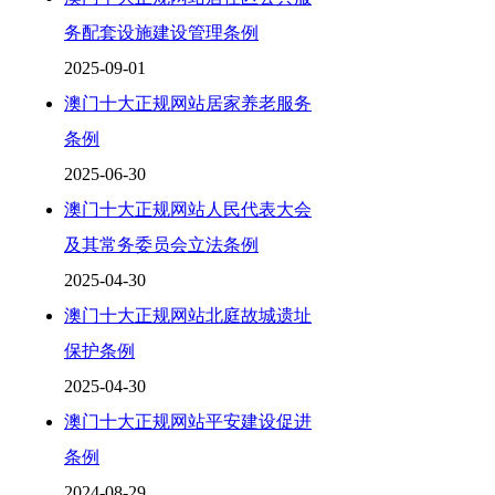
务配套设施建设管理条例
2025-09-01
澳门十大正规网站居家养老服务
条例
2025-06-30
澳门十大正规网站人民代表大会
及其常务委员会立法条例
2025-04-30
澳门十大正规网站北庭故城遗址
保护条例
2025-04-30
澳门十大正规网站平安建设促进
条例
2024-08-29