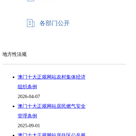
各部门公开
地方性法规
澳门十大正规网站农村集体经济
组织条例
2026-04-07
澳门十大正规网站居民燃气安全
管理条例
2025-09-01
澳门十大正规网站居住区公共服