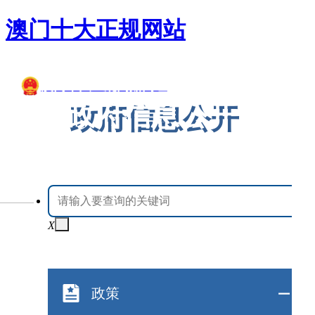
澳门十大正规网站
澳门十大正规网赌网址
政府信息公开
X
政策