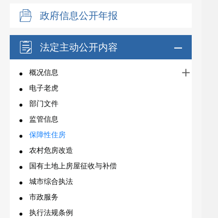
政府信息公开年报
法定主动公开内容
概况信息
电子老虎
部门文件
监管信息
保障性住房
农村危房改造
国有土地上房屋征收与补偿
城市综合执法
市政服务
执行法规条例