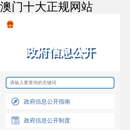
澳门十大正规网站
全球最大的赌钱网官网
住房城乡建设局
政府信息公开
政府信息公开指南
政府信息公开制度