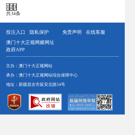
1
2
3
共34条
投注入口
隐私保护
免责声明
在线客服
澳门十大正规网赌网址
政府APP
主办：澳门十大正规网站
承办：澳门十大正规网站综合保障中心
地址：新疆昌吉市延安北路54号
政府网站标识码：6523000001
新公网安备：65230102652764号