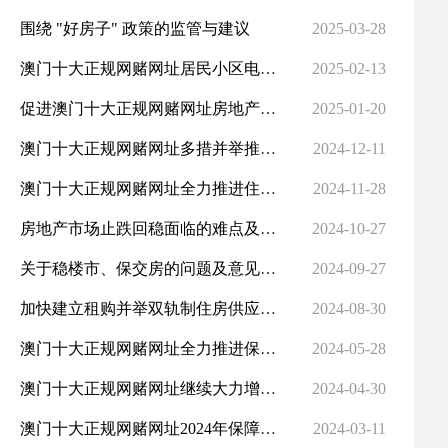
围绕 "好房子" 政策的监管与建议
2025-03-28
澳门十大正规网赌网址居民小区电动汽车充电基础设施建设运营管理暂行办法（征求意见稿）
2025-02-13
促进澳门十大正规网赌网址房地产市场平稳健康发展
2025-01-20
澳门十大正规网赌网址多措并举推动老旧小区改造工作
2024-12-11
澳门十大正规网赌网址全力推进住有所居行动 筑牢住房安全屏障
2024-11-28
房地产市场止跌回稳面临的难点及相关建议
2024-10-27
关于稳楼市、保交房的问题及意见建议
2024-09-27
加快建立租购并举双轨制住房供应体系
2024-08-30
澳门十大正规网赌网址全力推进保障性住房供给 助力高质量发展
2024-05-28
澳门十大正规网赌网址继续大力增加保障性租赁住房供给
2024-04-30
澳门十大正规网赌网址2024年保障性租赁住房建设计划
2024-03-11