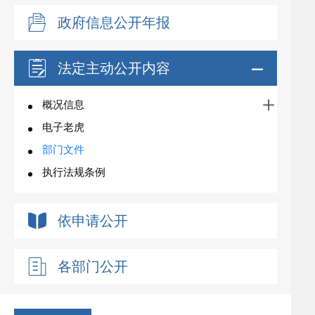
政府信息公开年报
法定主动公开内容
概况信息
电子老虎
部门文件
执行法规条例
依申请公开
各部门公开