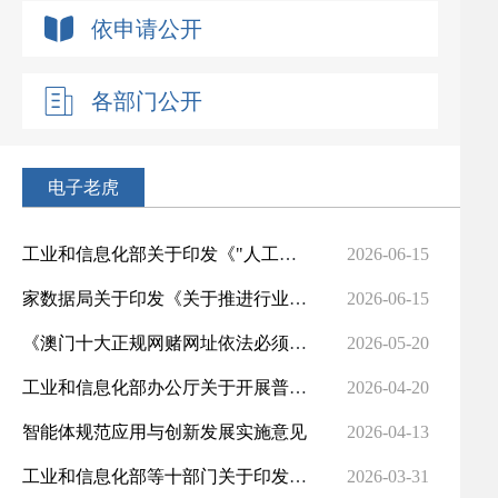
依申请公开
各部门公开
电子老虎
工业和信息化部关于印发《"人工智能+信息通信"创新发展实施意见（2026—2028年）》的通知
2026-06-15
家数据局关于印发《关于推进行业高质量数据集建设行动的实施方案》的通知
2026-06-15
《澳门十大正规网赌网址依法必须招标的工程建设项目招标人主体责任清单（试行）》电子老虎
2026-05-20
工业和信息化部办公厅关于开展普惠算力赋能中小企业发展专项行动的通知
2026-04-20
智能体规范应用与创新发展实施意见
2026-04-13
工业和信息化部等十部门关于印发《人工智能科技伦理审查与服务办法（试行）》的通知
2026-03-31