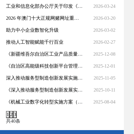
工业和信息化部办公厅关于印发《高标准数字园区建设指南》的通知
2026-03-24
2026 年澳门十大正规网赌网址重点产业人才支持项目在线申报操作流程
2026-03-20
助力中小企业数智化升级
2026-03-02
推动人工智能赋能千行百业
2026-02-27
《新疆维吾尔自治区工业产品质量快检筛查实施细则》电子老虎
2025-12-08
《自治区高能级科技创新平台管理办法（试行）》电子老虎
2025-12-01
深入推动服务型制造创新发展实施方案(2025—2028年)解读
2025-11-05
《深入推动服务型制造创新发展实施方案（2025—2028年）》解读
2025-10-11
《机械工业数字化转型实施方案（2025-2030）》解读
2025-08-04
1
2
3
共40条