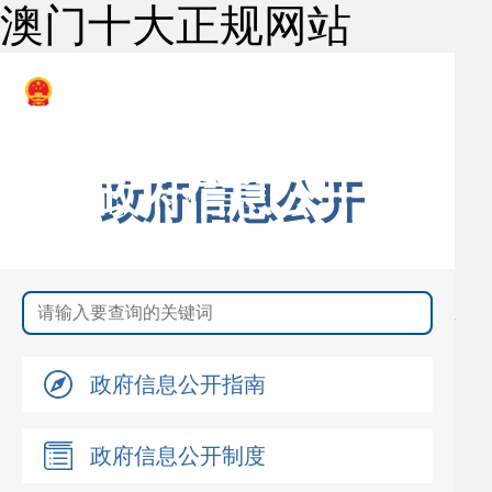
澳门十大正规网站
全球最大的赌钱网官网
工业和信息化局
政府信息公开
政府信息公开指南
政府信息公开制度