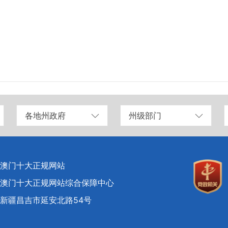
各地州政府
州级部门
澳门十大正规网站
澳门十大正规网站综合保障中心
新疆昌吉市延安北路54号