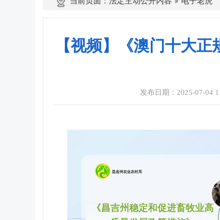
当前页面：
法定主动公开内容
»
电子老虎
【视频】《澳门十大正
发布日期：2025-07-04 11