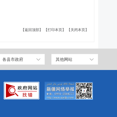
【返回顶部】
【打印本页】
【关闭本页】
各县市政府
其他网站