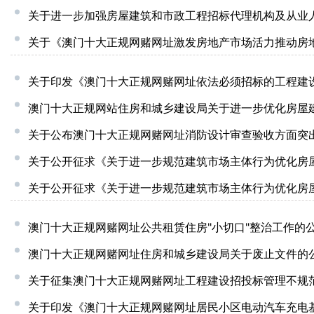
关于进一步加强房屋建筑和市政工程招标代理机构及从业
关于《澳门十大正规网赌网址激发房地产市场活力推动房
关于印发《澳门十大正规网赌网址依法必须招标的工程建设
澳门十大正规网站住房和城乡建设局关于进一步优化房屋建
关于公布澳门十大正规网赌网址消防设计审查验收方面突
关于公开征求《关于进一步规范建筑市场主体行为优化房屋
关于公开征求《关于进一步规范建筑市场主体行为优化房屋
澳门十大正规网赌网址公共租赁住房"小切口"整治工作的
澳门十大正规网赌网址住房和城乡建设局关于废止文件的
关于征集澳门十大正规网赌网址工程建设招投标管理不规
关于印发《澳门十大正规网赌网址居民小区电动汽车充电