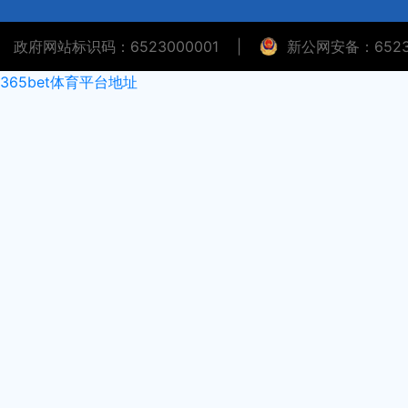
政府网站标识码：6523000001
|
新公网安备：65230
365bet体育平台地址